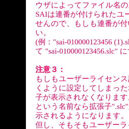
ウザによってファイル名の
SAIは連番が付けられた
せんので、もしも連番が付
い。
(例："sai-01000012345
て "sai-010000123456.slc"
注意３：
もしもユーザーライセンス
くように設定してしまった場
子が表示されなくなります。 例えば元
という名前なら拡張子".slc"が隠
示されるようになります。
但し、そもそもユーザーラ