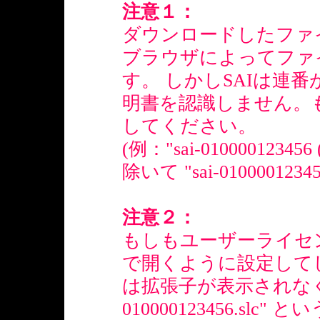
注意１：
ダウンロードしたファ
ブラウザによってファ
す。 しかしSAIは連
明書を認識しません。
してください。
(例："sai-01000012
除いて "sai-0100001234
注意２：
もしもユーザーライセ
で開くように設定してし
は拡張子が表示されなくな
010000123456.slc